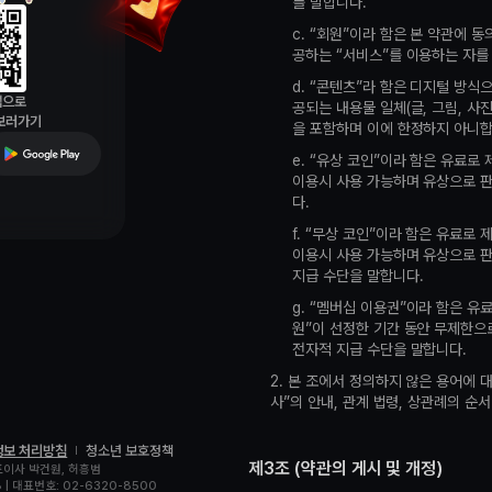
앱으로
 보러가기
정보 처리방침
청소년 보호정책
표이사 박건원, 허흥범
| 대표번호: 02-6320-8500